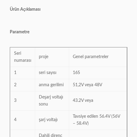
Ürün Açıklaması
Parametre
Seri
proje
Genel parametreler
numarası
1
seri sayısı
16S
2
anma gerilimi
51,2V veya 48V
Deşarj voltajı
3
43.2V veya
sonu
Tavsiye edilen 56.4V (56V
4
şarj voltajı
– 58.4V)
Dahili direnç