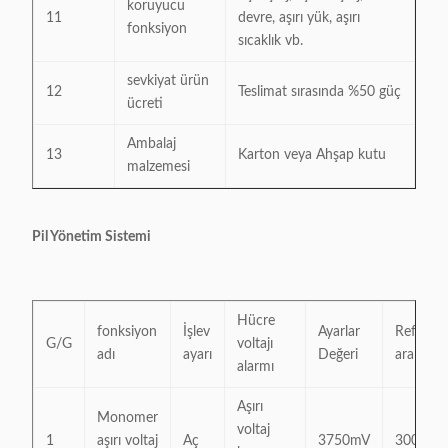
koruyucu
11
devre, aşırı yük, aşırı
fonksiyon
sıcaklık vb.
sevkiyat ürün
12
Teslimat sırasında %50 güç
ücreti
Ambalaj
13
Karton veya Ahşap kutu
malzemesi
Pil Yönetim Sistemi
Hücre
fonksiyon
İşlev
Ayarlar
Referans
G/G
voltajı
adı
ayarı
Değeri
aralığı
alarmı
Aşırı
Monomer
voltaj
1
aşırı voltaj
Aç
3750mV
3000~6