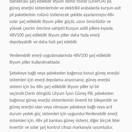
dahildir.Bu şarj edilebilir lityum demir fosfat (LiFePO4) pil,
güneş enerjisi sistemlerinde ve elektrikli arabalarda kurşun-asit
pil paketlerinin rolünü üstlenecek şekilde ayarlanmıştır.48v
solar şarj edilebilir lityum piller güçlü, uzun ömürlüdür ve
yüksek çevrim ömrüne sahiptir.Kurşun asitli pillere kıyasla,
48V100 şarj edilebilir lityum piller daha fazla enerji
depolayabilir ve daha hızlı şarj edebilir.
Yenilenebilir enerji uygulamalarında 48V100 şarj edilebilir
lityum piller kullanılmaktadır.
Şebekeye bağlı veya şebekeden bağımsız konut güneş enerjisi
sistemleri için enerji depolama arıyorsanız, güneş enerjisi
sistemi için bu 48v şarj edilebilir lityum piller iyi bir
seçimdir.Derin döngülü Lityum İyon Güneş Pili, şebekeden
bağımsız güneş enerjisi sistemlerinin önemli bir bileşenidir ve
güneş enerjisi olan veya olmayan şebekeye bağlı veya acil
durum yedek güç sistemleri için uygundur.Yenilenebilir enerji
sistemleri için, 48v pil bankası güneş sistemi, diğer birçok lider
invertör ve solar şarj kontrol cihazı markasıyla uyumludur.