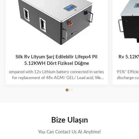
Silk Rv Lityum Şarj Edilebilir Lifepo4 Pil
Rv 5.12K
5.12KWH Dört Fiziksel Düğme
ompared with 12v Lithium battery connected in series
95%* Efficie
for replacement of 48v AGM/ GEL/ Lead acid, We
discharge cu
highly recommend a direct 48v lithium battery pack,
its capacit
which is more powerful and stable in performance. If
run-time c
you are a golf cart dealer or fleet manager, to start
product i
offering your customers the best-in-class lithium golf
power and i
cart battery by becoming a Silk dealer. From no
effect, no m
maintenance to faster charge times, lithium batteries
used as soo
Bize Ulaşın
have many advantages over lead-acid. Silk Lithium
ion is a lit
batteries feature
You Can Contact Us At Anytime!