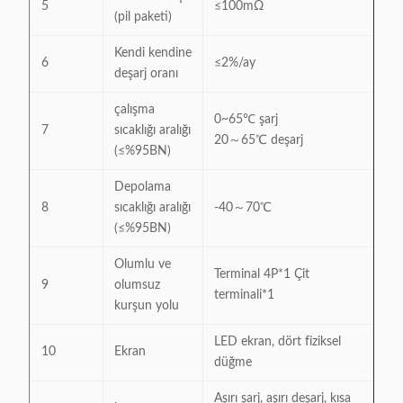
5
≤100mΩ
(pil paketi)
Kendi kendine
6
≤2%/ay
deşarj oranı
çalışma
0~65℃ şarj
7
sıcaklığı aralığı
20～65℃ deşarj
(≤%95BN)
Depolama
8
sıcaklığı aralığı
-40～70℃
(≤%95BN)
Olumlu ve
Terminal 4P*1 Çit
9
olumsuz
terminali*1
kurşun yolu
LED ekran, dört fiziksel
10
Ekran
düğme
Aşırı şarj, aşırı deşarj, kısa