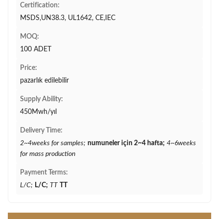
Certification:
MSDS,UN38.3, UL1642, CE,IEC
MOQ:
100 ADET
Price:
pazarlık edilebilir
Supply Ability:
450Mwh/yıl
Delivery Time:
2~4weeks for samples;
numuneler için 2~4 hafta;
4~6weeks
for mass production
Payment Terms:
L/C;
L/C;
TT
TT