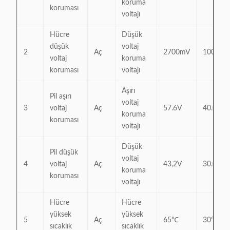
koruma
koruması
voltajı
Hücre
Düşük
düşük
voltaj
2
Aç
2700mV
100~32
voltaj
koruma
koruması
voltajı
Aşırı
Pil aşırı
voltaj
3
voltaj
Aç
57.6V
40.0V~6
koruma
koruması
voltajı
Düşük
Pil düşük
voltaj
4
voltaj
Aç
43,2V
30.0V~6
koruma
koruması
voltajı
Hücre
Hücre
yüksek
yüksek
5
Aç
65℃
30℃~9
sıcaklık
sıcaklık