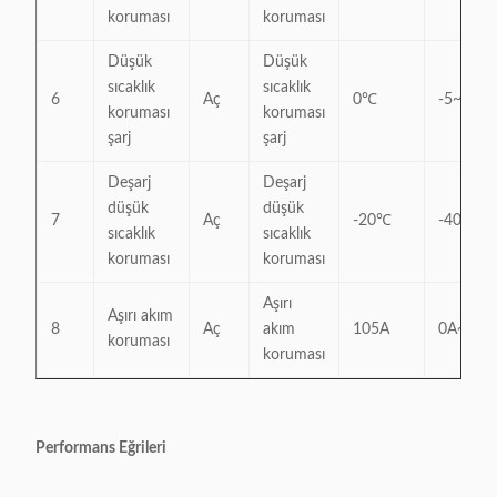
koruması
koruması
Düşük
Düşük
sıcaklık
sıcaklık
6
Aç
0℃
-5~5℃
koruması
koruması
şarj
şarj
Deşarj
Deşarj
düşük
düşük
7
Aç
-20℃
-40~-1
sıcaklık
sıcaklık
koruması
koruması
Aşırı
Aşırı akım
8
Aç
akım
105A
0A~110
koruması
koruması
Performans Eğrileri