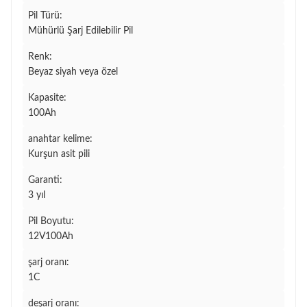
Pil Türü:
Mühürlü Şarj Edilebilir Pil
Renk:
Beyaz siyah veya özel
Kapasite:
100Ah
anahtar kelime:
Kurşun asit pili
Garanti:
3 yıl
Pil Boyutu:
12V100Ah
şarj oranı:
1C
deşarj oranı: