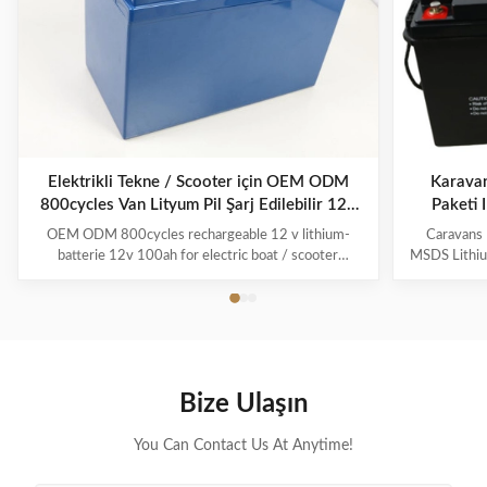
Elektrikli Tekne / Scooter için OEM ODM
Karavan
800cycles Van Lityum Pil Şarj Edilebilir 12v
Paketi
100ah
OEM ODM 800cycles rechargeable 12 v lithium-
Caravans 
batterie 12v 100ah for electric boat / scooter
MSDS Lithium
/Boats/Electric Folklifts Product Description
post concer
Weight/power ratio - A typical 100 Ah LiFePO4 deep
for electrica
cycle battery weighs about 31 pounds. A comparable
could also 
lead acid battery is over twice that. Because LiFePO4
indeed a bank
batteries can be safely be drawn down 95% vs
why was Lit
50%-60% for lead acid, fewer batteries are required
some way 
Bize Ulaşın
to achieve the same power. Battery weight combined
Across all
with usable power capacity means
You Can Contact Us At Anytime!