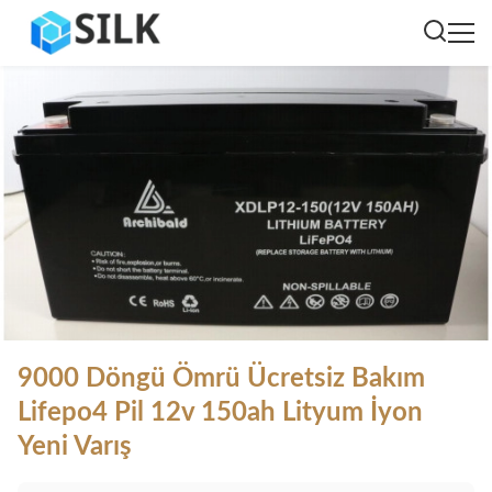
9000 Döngü Ömrü Ücretsiz Bakım
Lifepo4 Pil 12v 150ah Lityum İyon
Yeni Varış