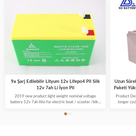
9a Şarj Edilebilir Lityum 12v Lifepo4 Pil Silk
Uzun Süre
12v 7ah Li İyon Pil
Paketi Yük
2019 new product light weight nominal voltage
Product Des
battery 12v 7ah litio for electric boat / scooter /bike
longer cycl
The Ionic Deep Cycle Lithium Battery line has the
compared to 
best weight to power ratio on the market At 20.5” (L)
technology h
x 10.6″ (W) x 8.7” (H) and weighing only 83.1 lbs., the
which improv
Ionic Deep Cycle 12V300-EP has the ...
in a 