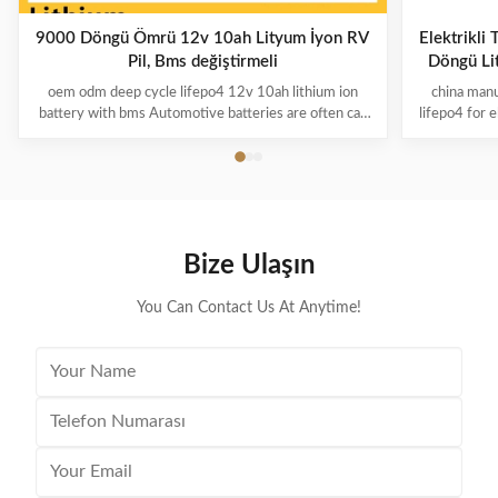
9000 Döngü Ömrü 12v 10ah Lityum İyon RV
Elektrikli
Pil, Bms değiştirmeli
Döngü Li
oem odm deep cycle lifepo4 12v 10ah lithium ion
china manu
battery with bms Automotive batteries are often call
lifepo4 for 
SLI (Starting, Lights and Ignition) and they are
is a high
designed to do just that. They can provide up to 900
patented Lit
amps to crank a cold engine but don’t handle medium
The B-LFP1
current draw for long periods of time very well. Once
battery ma
a car battery has delivered that enormous starting
battery runn
power, the engine alternator immediately starts to
overheating
Bize Ulaşın
charge it rapidly. Within minutes it’s fully charged
life. Th
again! ATTENTION
You Can Contact Us At Anytime!