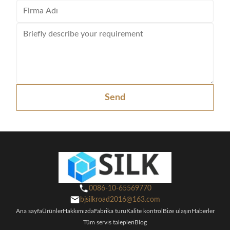
Send
0086-10-65569770
bjsilkroad2016@163.com
Ana sayfa
Ürünler
Hakkımızda
Fabrika turu
Kalite kontrol
Bize ulaşın
Haberler
Tüm servis talepleri
Blog