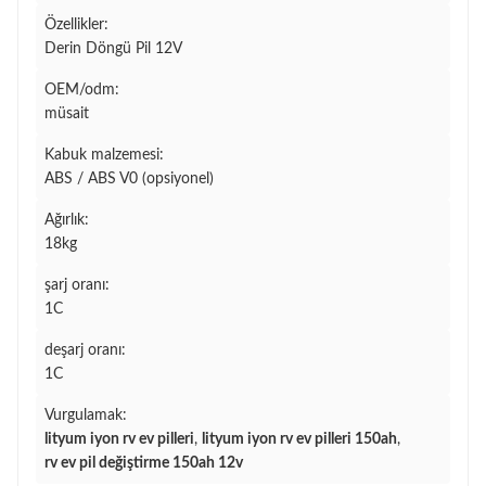
Özellikler:
Derin Döngü Pil 12V
OEM/odm:
müsait
Kabuk malzemesi:
ABS / ABS V0 (opsiyonel)
Ağırlık:
18kg
şarj oranı:
1C
deşarj oranı:
1C
Vurgulamak:
lityum iyon rv ev pilleri
,
lityum iyon rv ev pilleri 150ah
,
rv ev pil değiştirme 150ah 12v