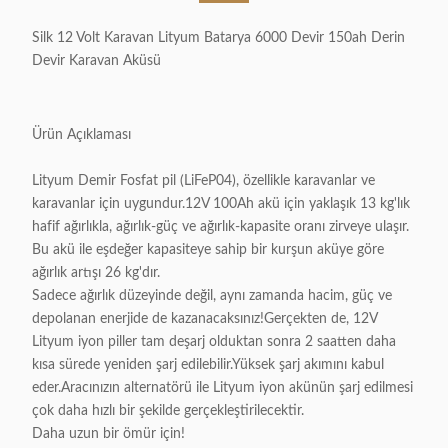
Silk 12 Volt Karavan Lityum Batarya 6000 Devir 150ah Derin
Devir Karavan Aküsü
Ürün Açıklaması
Lityum Demir Fosfat pil (LiFeP04), özellikle karavanlar ve
karavanlar için uygundur.12V 100Ah akü için yaklaşık 13 kg'lık
hafif ağırlıkla, ağırlık-güç ve ağırlık-kapasite oranı zirveye ulaşır.
Bu akü ile eşdeğer kapasiteye sahip bir kurşun aküye göre
ağırlık artışı 26 kg'dır.
Sadece ağırlık düzeyinde değil, aynı zamanda hacim, güç ve
depolanan enerjide de kazanacaksınız!Gerçekten de, 12V
Lityum iyon piller tam deşarj olduktan sonra 2 saatten daha
kısa sürede yeniden şarj edilebilir.Yüksek şarj akımını kabul
eder.Aracınızın alternatörü ile Lityum iyon akünün şarj edilmesi
çok daha hızlı bir şekilde gerçekleştirilecektir.
Daha uzun bir ömür için!