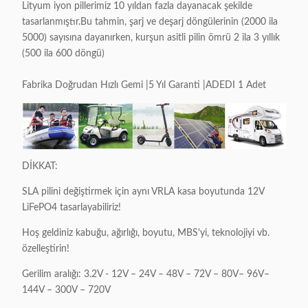
Lityum iyon pillerimiz 10 yıldan fazla dayanacak şekilde
tasarlanmıştır.Bu tahmin, şarj ve deşarj döngülerinin (2000 ila
5000) sayısına dayanırken, kurşun asitli pilin ömrü 2 ila 3 yıllık
(500 ila 600 döngü)
Fabrika Doğrudan Hızlı Gemi |5 Yıl Garanti |ADEDI 1 Adet
DİKKAT:
SLA pilini değiştirmek için aynı VRLA kasa boyutunda 12V
LiFePO4 tasarlayabiliriz!
Hoş geldiniz kabuğu, ağırlığı, boyutu, MBS'yi, teknolojiyi vb.
özelleştirin!
Gerilim aralığı: 3.2V - 12V – 24V – 48V – 72V – 80V– 96V–
144V – 300V – 720V