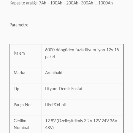
Kapasite aralığı: 7Ah - 100Ah - 200Ah- 300Ah-....1000Ah
Parametre
6000 döngüden fazla lityum iyon 12v 15
Kalem
paket
Marka
Archibald
Tip
Lityum Demir Fosfat
Parça No.:
LiFePO4 pil
Gerilim
12.8V (Özelleştirilmiş 3.2V 12V 24V 36V
Nominal
48V)