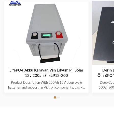
LifePO4 Akku Karavan Van Lityum Pil Solar
Derin 
12v 200ah SilkLP12-200
ÖmrüPO4
Product Description With 200Ah 12V deep cycle
Deep Cyc
batteries and supporting Victron components, this kit
500ah 600a
is perfect for your van or overland conversion. Part of
power/ca
our new line of Battle Born Energy kits, the Van
Description 
200Ah kit is a great starter kit for your weekend
in parall
trips. With the ability to charge from solar, ...
30kwh, 50