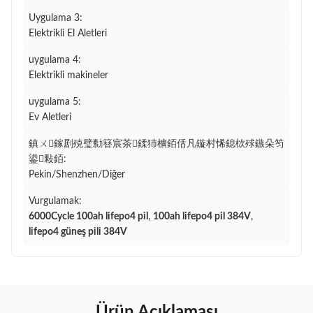
Uygulama 3:
Elektrikli El Aletleri
uygulama 4:
Elektrikli makineler
uygulama 5:
Ev Aletleri
鎮ㄨ鎵剧殑璧勬簮宸茶鍒犻櫎銆佸凡鏇村悕鎴栨殏鏃朵笉
鍙敤銆:
Pekin/Shenzhen/Diğer
Vurgulamak:
6000Cycle 100ah lifepo4 pil
,
100ah lifepo4 pil 384V
,
lifepo4 güneş pili 384V
Ürün Açıklaması