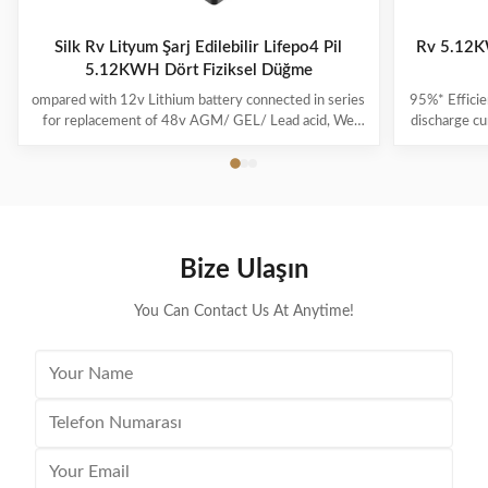
Silk Rv Lityum Şarj Edilebilir Lifepo4 Pil
Rv 5.12K
5.12KWH Dört Fiziksel Düğme
ompared with 12v Lithium battery connected in series
95%* Efficie
for replacement of 48v AGM/ GEL/ Lead acid, We
discharge cu
highly recommend a direct 48v lithium battery pack,
its capacit
which is more powerful and stable in performance. If
run-time c
you are a golf cart dealer or fleet manager, to start
product i
offering your customers the best-in-class lithium golf
power and i
cart battery by becoming a Silk dealer. From no
effect, no m
maintenance to faster charge times, lithium batteries
used as soo
Bize Ulaşın
have many advantages over lead-acid. Silk Lithium
ion is a lit
batteries feature
You Can Contact Us At Anytime!