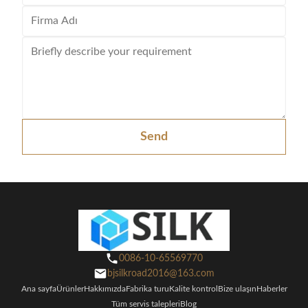
Send
0086-10-65569770
bjsilkroad2016@163.com
Ana sayfa
Ürünler
Hakkımızda
Fabrika turu
Kalite kontrol
Bize ulaşın
Haberler
Tüm servis talepleri
Blog