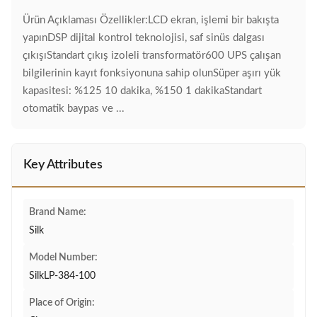
Ürün Açıklaması Özellikler:LCD ekran, işlemi bir bakışta
yapınDSP dijital kontrol teknolojisi, saf sinüs dalgası
çıkışıStandart çıkış izoleli transformatör600 UPS çalışan
bilgilerinin kayıt fonksiyonuna sahip olunSüper aşırı yük
kapasitesi: %125 10 dakika, %150 1 dakikaStandart
otomatik baypas ve ...
Key Attributes
Brand Name:
Silk
Model Number:
SilkLP-384-100
Place of Origin: