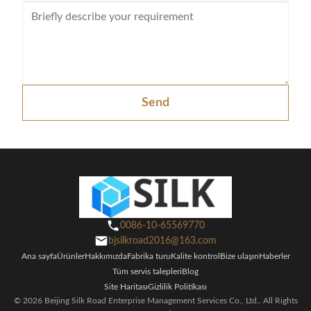
Send
0086-10-65569770
bjsilkroad2016@163.com
Ana sayfa
Ürünler
Hakkımızda
Fabrika turu
Kalite kontrol
Bize ulaşın
Haberler
Tüm servis talepleri
Blog
Site Haritası
Gizlilik Politikası
© 2026 Beijing Silk Road Enterprise Management Services Co., Ltd.. All Rights