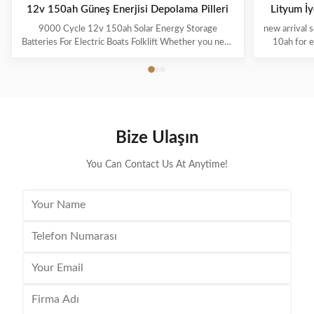
12v 150ah Güneş Enerjisi Depolama Pilleri
Lityum İ
9000 Cycle 12v 150ah Solar Energy Storage
new arrival s
Batteries For Electric Boats Folklift Whether you need
10ah for e
deep cycling power for your Boat or RV; for your Solar
Cycle batteri
and Wind power generator system; a consistent ride
chemistry, a
from your Electric Vehicles or Golf Cars; or a long
get the
lasting battery pack in your Floor Cleaning machine,
applicatio
Aerial Work Platforms or Pallet Truck, we have a
batteri
battery that has been tested and proven the best in
customers t
Bize Ulaşın
your Deep Cycle application. ATTENTION: We can
geared to
design 12V LiFePO4 with
You Can Contact Us At Anytime!