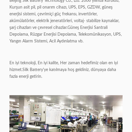
Beijing Silk Battery Technology Co., Ltd. 2006 yılında kuruldu,
Kurşun asit pil, pil onarım cihazı, UPS, EPS, GZDW, güneş
enerjisi sistemi, çevrimiçi güç frekansı, invertörler,
akümülatörler, elektrik jeneratörleri, voltaj- stabilize kaynaklar,
şarj cihazları ve çevresel cihazlar.Güneş Enerjisi Santrali
Depolama, Rüzgar Enerjisi Depolama, Telekomünikasyon, UPS,
Yangın Alarm Sistemi, Acil Aydınlatma vb.
En iyi teknoloji, En iyi kalite, Her zaman hedefimiz olan en iyi
hizmet.Silk Battery'ye katılmaya hoş geldiniz, dünyaya daha
fazla enerji getirin.