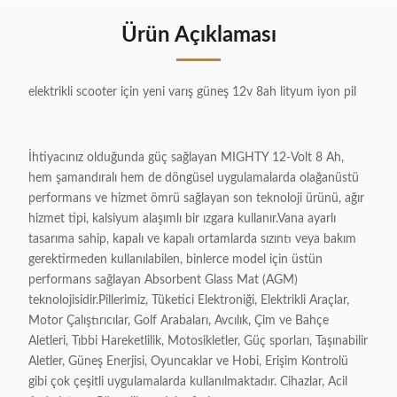
Ürün Açıklaması
elektrikli scooter için yeni varış güneş 12v 8ah lityum iyon pil
İhtiyacınız olduğunda güç sağlayan MIGHTY 12-Volt 8 Ah,
hem şamandıralı hem de döngüsel uygulamalarda olağanüstü
performans ve hizmet ömrü sağlayan son teknoloji ürünü, ağır
hizmet tipi, kalsiyum alaşımlı bir ızgara kullanır.Vana ayarlı
tasarıma sahip, kapalı ve kapalı ortamlarda sızıntı veya bakım
gerektirmeden kullanılabilen, binlerce model için üstün
performans sağlayan Absorbent Glass Mat (AGM)
teknolojisidir.Pillerimiz, Tüketici Elektroniği, Elektrikli Araçlar,
Motor Çalıştırıcılar, Golf Arabaları, Avcılık, Çim ve Bahçe
Aletleri, Tıbbi Hareketlilik, Motosikletler, Güç sporları, Taşınabilir
Aletler, Güneş Enerjisi, Oyuncaklar ve Hobi, Erişim Kontrolü
gibi çok çeşitli uygulamalarda kullanılmaktadır. Cihazlar, Acil