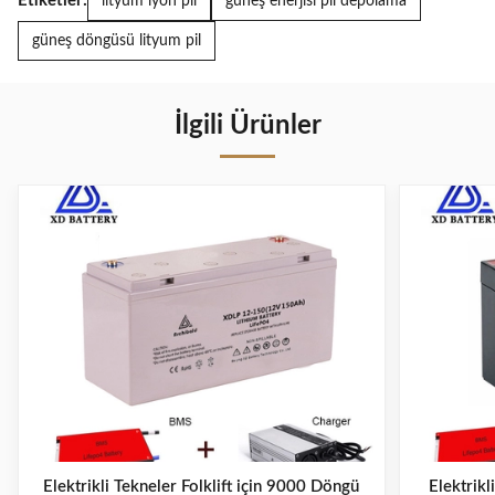
Etiketler:
lityum iyon pil
güneş enerjisi pil depolama
güneş döngüsü lityum pil
İlgili Ürünler
Elektrikli Tekneler Folklift için 9000 Döngü
Elektrik