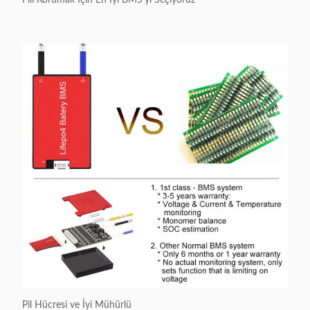
Pili Korumak İçin En İyi BMS'yi Seçiyoruz
Pil Hücresi ve İyi Mühürlü