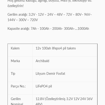
Hoş geldiniz kabuğu, ağırlığı, boyutu, MBS'yi, teknolojiyi vb.
özelleştirin!
Gerilim aralığı: 3.2V - 12V – 24V – 48V – 72V – 80V– 96V–
144V – 300V – 720V
Kapasite aralığı: 7Ah - 100Ah - 200Ah- 300Ah-....1000Ah
Kalem
12v 100ah lifepo4 pil takımı
Marka
Archibald
Tip
Lityum Demir Fosfat
Parça No.:
LiFePO4 pil
Gerilim
12.8V (Özelleştirilmiş 3.2V 12V 24V 36V
Nominal
48V)