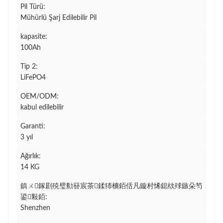
Pil Türü:
Mühürlü Şarj Edilebilir Pil
kapasite:
100Ah
Tip 2:
LiFePO4
OEM/ODM:
kabul edilebilir
Garanti:
3 yıl
Ağırlık:
14 KG
鎮ㄨ鎵剧殑璧勬簮宸茶鍒犻櫎銆佸凡鏇村悕鎴栨殏鏃朵笉
鍙敤銆:
Shenzhen