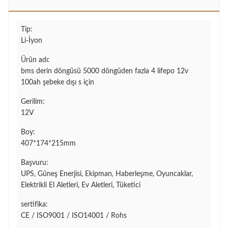
Tip:
Li-İyon
Ürün adı:
bms derin döngüsü 5000 döngüden fazla 4 lifepo 12v
100ah şebeke dışı s için
Gerilim:
12V
Boy:
407*174*215mm
Başvuru:
UPS, Güneş Enerjisi, Ekipman, Haberleşme, Oyuncaklar,
Elektrikli El Aletleri, Ev Aletleri, Tüketici
sertifika:
CE / ISO9001 / ISO14001 / Rohs