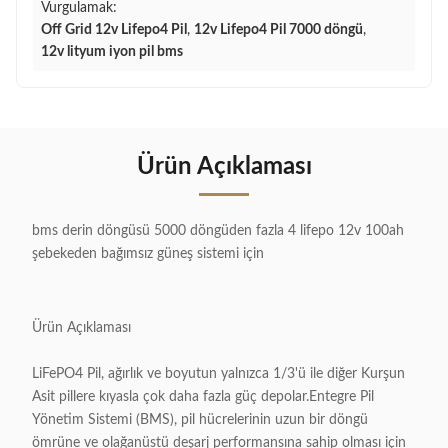
Vurgulamak:
Off Grid 12v Lifepo4 Pil
,
12v Lifepo4 Pil 7000 döngü
,
12v lityum iyon pil bms
Ürün Açıklaması
bms derin döngüsü 5000 döngüden fazla 4 lifepo 12v 100ah
şebekeden bağımsız güneş sistemi için
Ürün Açıklaması
LiFePO4 Pil, ağırlık ve boyutun yalnızca 1/3'ü ile diğer Kurşun
Asit pillere kıyasla çok daha fazla güç depolar.Entegre Pil
Yönetim Sistemi (BMS), pil hücrelerinin uzun bir döngü
ömrüne ve olağanüstü deşarj performansına sahip olması için