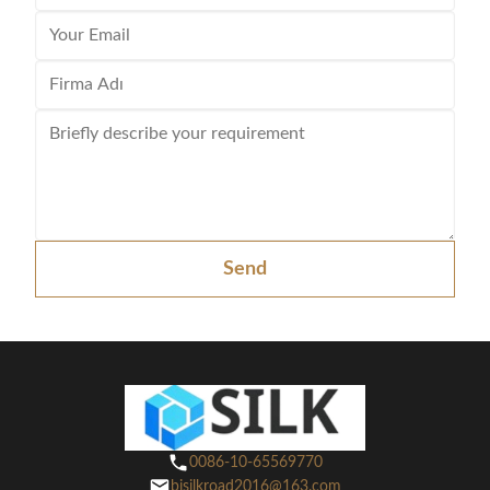
Send
0086-10-65569770
bjsilkroad2016@163.com